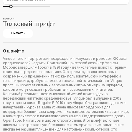
REGULAR
Толковый шрифт
Скачать
О шрифте
Vinque - это интерпретация возрождения искусства и ремесел XIX века
средневековой надписи. Британский шрифтовой дизайнер Уильям
Моррис завершил «Трою» в 1891 году - великолепный шрифт с черным
шрифтом в средневековом стиле. Это красиво, но для некоторых
современных применений, таких как пользовательский интерфейс и
текст видеоигр, требуется менее изысканный готический вид. Vinque
прост. Он избегает сильных вертикальных штрихов черным шрифтом,
которые могут создать проблемы для современных читателей.
Конечный результат - незамысловатый четкий шрифт, удачно
передающий читателю средневековье. Vinque был выпущен в 2002
году в одном стиле: Regular. В 2019 году Vinque был расширен до семи
начертаний и курсива. Была усилена языковая поддержка для
поддержки большинства современных языков, основанных на латинице,
а также греческого и кириллического языков. Поддерживаются дроби
OpenType, f-лигатуры и цифры старого стиля. Этот шрифт включает
лицензию, разрешающую бесплатное коммерческое использование:
иногда ее называют лицензией для настольных компьютеров. Это