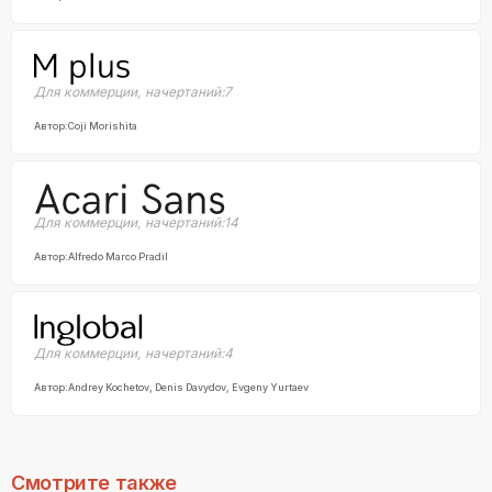
Для коммерции
,
начертаний:
7
Автор:
Coji Morishita
Для коммерции
,
начертаний:
14
Автор:
Alfredo Marco Pradil
Для коммерции
,
начертаний:
4
Автор:
Andrey Kochetov, Denis Davydov, Evgeny Yurtaev
Смотрите также