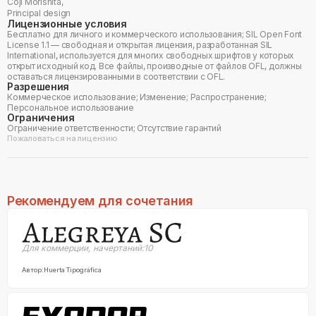
Coji Morishita
,
Principal design
Лицензионные условия
Бесплатно для личного и коммерческого использования; SIL Open Font
License 1.1 — свободная и открытая лицензия, разработанная SIL
International, используется для многих свободных шрифтов у которых
открыт исходный код. Все файлы, производные от файлов OFL, должны
оставаться лицензированными в соответствии с OFL.
Разрешения
Коммерческое использование; Изменение; Распространение;
Персональное использование
Ограничения
Ограничение ответственности; Отсутствие гарантий
Пожаловаться на лицензию
Рекомендуем для сочетания
Для коммерции
,
начертаний:
10
Автор:
Huerta Tipográfica