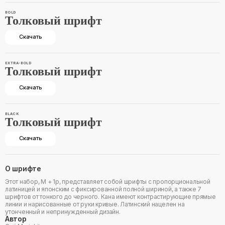
BOLD
Толковый шрифт
Скачать
EXTRA-BOLD
Толковый шрифт
Скачать
BLACK
Толковый шрифт
Скачать
О шрифте
Этот набор, M + 1p, представляет собой шрифты с пропорциональной
латиницей и японским с фиксированной полной шириной, а также 7
шрифтов от тонкого до черного. Кана имеют контрастирующие прямые
линии и нарисованные от руки кривые. Латинский нацелен на
утонченный и непринужденный дизайн.
Автор