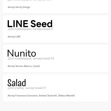
Автор:
Vasily Draigo
Для коммерции
,
начертаний:
3
Автор:
LINE
Для коммерции
,
начертаний:
14
Автор:
Vernon Adams, Cyreal
Для учебы
,
начертаний:
11
Автор:
Francesco Canovaro, Andrea Tartarelli, Debora Manetti