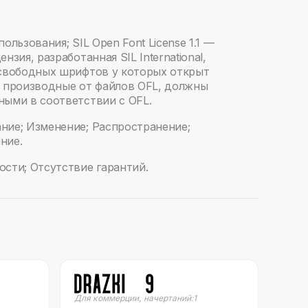
ользования; SIL Open Font License 1.1 —
нзия, разработанная SIL International,
 свободных шрифтов у которых открыт
, производные от файлов OFL, должны
ными в соответствии с OFL.
ние; Изменение; Распространение;
ние.
сти; Отсутствие гарантий.
Для коммерции
,
начертаний:
1