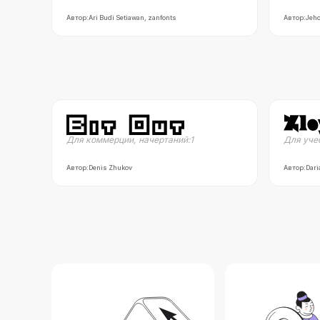
Автор:
Ari Budi Setiawan, zanfonts
Автор:
Jeho
Для коммерции
,
начертаний:
1
Для уче
Автор:
Denis Zhukov
Автор:
Dari