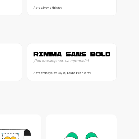
Автор:
Ivaylo Hristov
Для коммерции
,
начертаний:
1
Автор:
Vladyslav Boyko, Lёsha Pushkarev