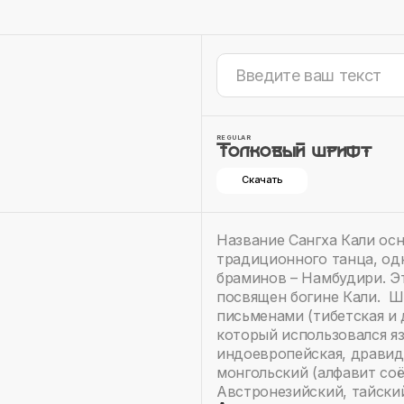
REGULAR
Толковый шрифт
Скачать
Название Сангха Кали ос
традиционного танца, од
браминов – Намбудири. Э
посвящен богине Кали. 
письменами (тибетская и 
который использовался я
индоевропейская, дравид
монгольский (алфавит соё
Австронезийский, тайски