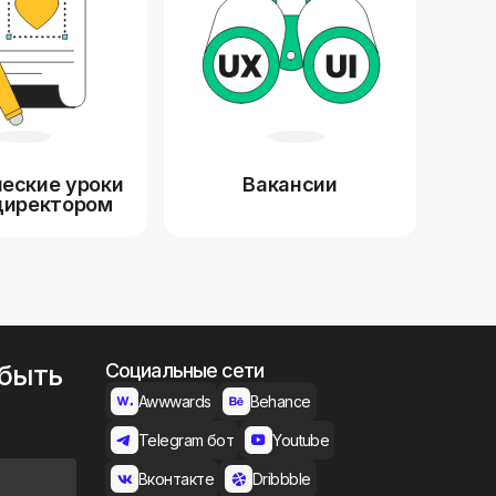
еские уроки
Вакансии
директором
 быть
Социальные сети
Awwwards
Behance
Telegram бот
Youtube
Вконтакте
Dribbble