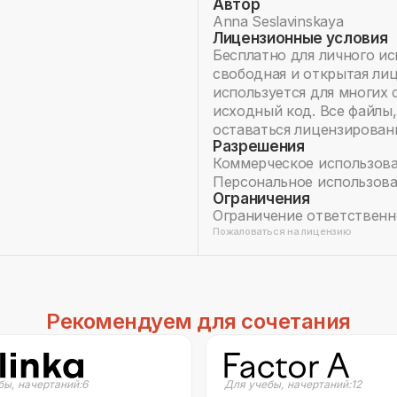
Автор
Anna Seslavinskaya
Лицензионные условия
Бесплатно для личного исп
свободная и открытая лице
используется для многих
исходный код. Все файлы
оставаться лицензирован
Разрешения
Коммерческое использова
Персональное использова
Ограничения
Ограничение ответственно
Пожаловаться на лицензию
Рекомендуем для сочетания
бы
,
начертаний:
6
Для учебы
,
начертаний:
12