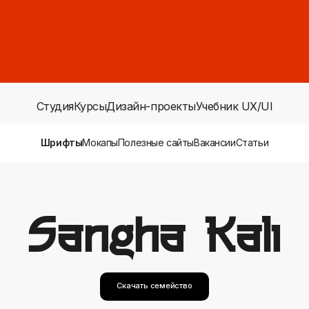
Студия
Курсы
Дизайн-проекты
Учебник UX/UI
Шрифты
Мокапы
Полезные сайты
Вакансии
Статьи
Sangha Kali
Скачать семейство