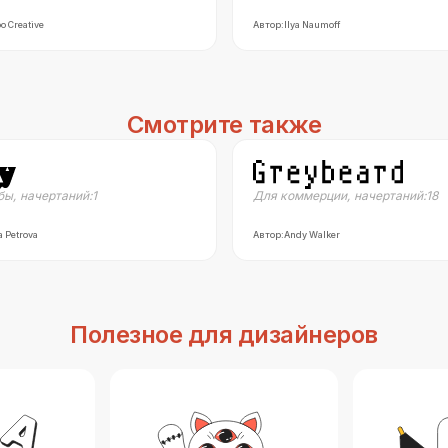
o Creative
Автор:
Ilya Naumoff
Смотрите также
бы
,
начертаний:
1
Для коммерции
,
начертаний:
18
a Petrova
Автор:
Andy Walker
Полезное для дизайнеров