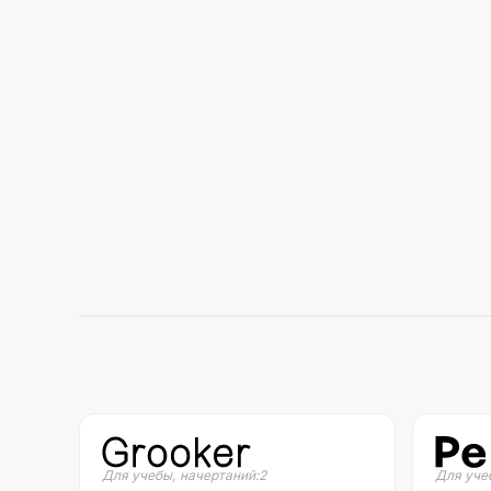
Для учебы
,
начертаний:
2
Для уче