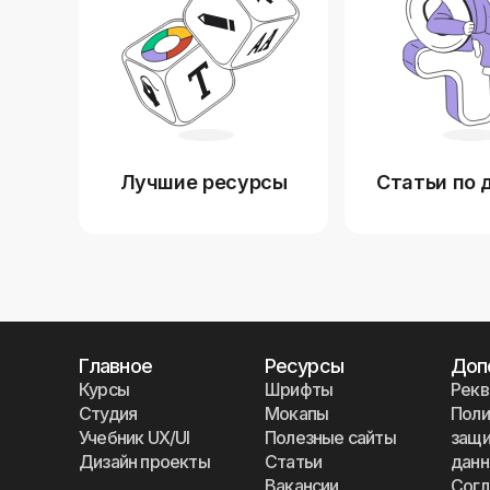
Лучшие ресурсы
Статьи по 
Главное
Ресурсы
Доп
Курсы
Шрифты
Рекв
Студия
Мокапы
Поли
Учебник UX/UI
Полезные сайты
защи
Дизайн проекты
Статьи
дан
Вакансии
Согл