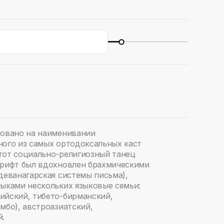
новано на наименивании
ного из самых ортодоксальных каст
тот социально-религиозный танец
Шрифт был вдохновлен брахмическими
деванагарская системы письма),
зыками нескольких языковые семьи:
ийский, тибето-бирманский,
мбо), австроазиатский,
й.