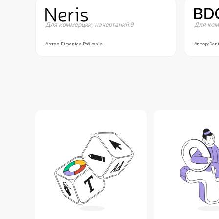
Для коммерции
,
начертаний:
9
Для ком
Автор:
Eimantas Paškonis
Автор:
Deni