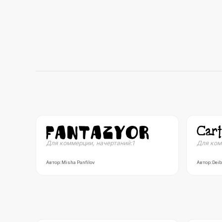
Для коммерции
,
начертаний:
1
Для ком
Автор:
Misha Panfilov
Автор:
Deib