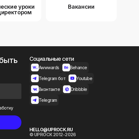
еские уроки
Вакансии
директором
 быть
Социальные сети
Awwwards
Behance
Telegram бот
Youtube
Вконтакте
Dribbble
Telegram
аботку
HELLO@UPROCK.RU
© UPROCK 2012-2026