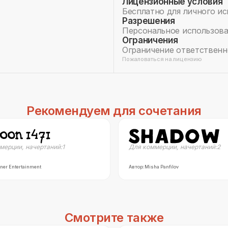
Лицензионные условия
Бесплатно для личного и
Разрешения
Персональное использов
Ограничения
Ограничение ответственн
Пожаловаться на лицензию
Рекомендуем для сочетания
мерции
,
начертаний:
1
Для коммерции
,
начертаний:
2
ner Entertainment
Автор:
Misha Panfilov
Смотрите также