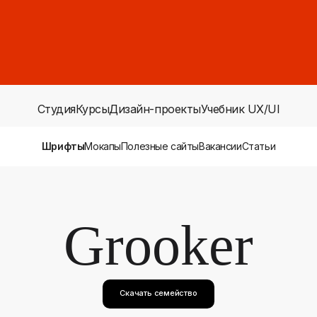
Студия
Курсы
Дизайн-проекты
Учебник UX/UI
Шрифты
Мокапы
Полезные сайты
Вакансии
Статьи
Grooker
Скачать семейство