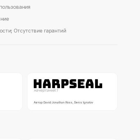
спользования
ание
ости; Отсутствие гарантий
начертаний:
1
Автор:
David Jonathan Ross, Denis Ignatov