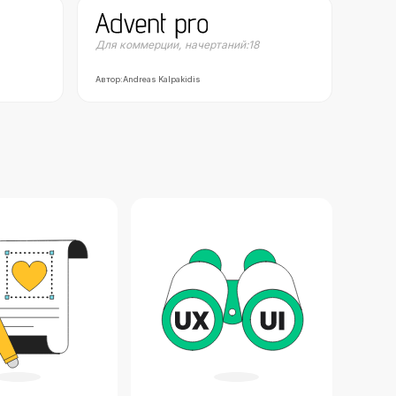
Для коммерции
,
начертаний:
18
Автор:
Andreas Kalpakidis