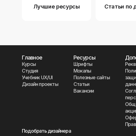
Лучшие ресурсы
Статьи по 
Главное
Ресурсы
Доп
Курсы
Шрифты
Рекв
Студия
Мокапы
Поли
Учебник UX/UI
Полезные сайты
защи
Дизайн проекты
Статьи
дан
Вакансии
Согл
перс
Общи
акци
Офе
Прав
Подобрать дизайнера