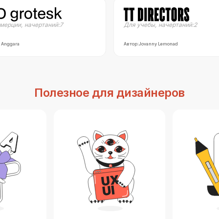
мерции
,
начертаний:
7
Для учебы
,
начертаний:
2
 Anggara
Автор:
Jovanny Lemonad
Полезное для дизайнеров