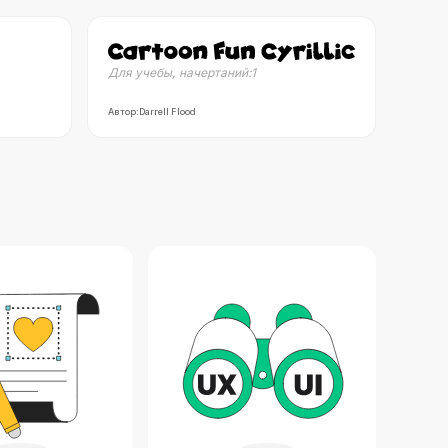
Для учебы
,
начертаний:
1
Автор:
Darrell Flood