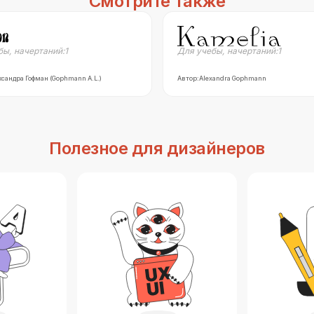
Смотрите также
бы
,
начертаний:
1
Для учебы
,
начертаний:
1
сандра Гофман (Gophmann A.L.)
Автор:
Alexandra Gophmann
Полезное для дизайнеров