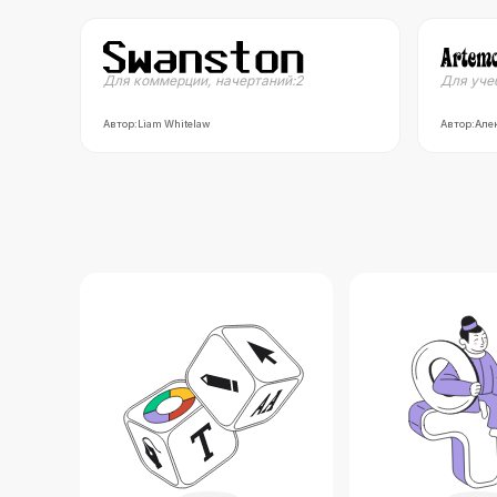
Для коммерции
,
начертаний:
2
Для уче
Автор:
Liam Whitelaw
Автор:
Алек