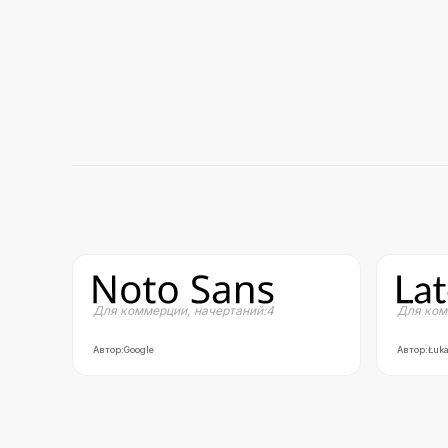
Для коммерции
,
начертаний:
4
Для ком
Автор:
Google
Автор:
Łuka