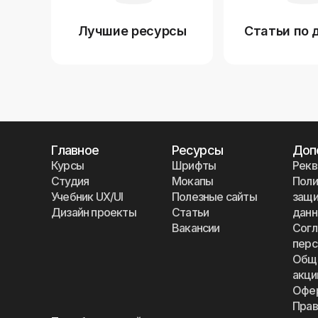
Лучшие ресурсы
Статьи по 
Главное
Ресурсы
Доп
Курсы
Шрифты
Рекв
Студия
Мокапы
Поли
Учебник UX/UI
Полезные сайты
защи
Дизайн проекты
Статьи
дан
Вакансии
Согл
перс
Общи
акци
Офе
Прав