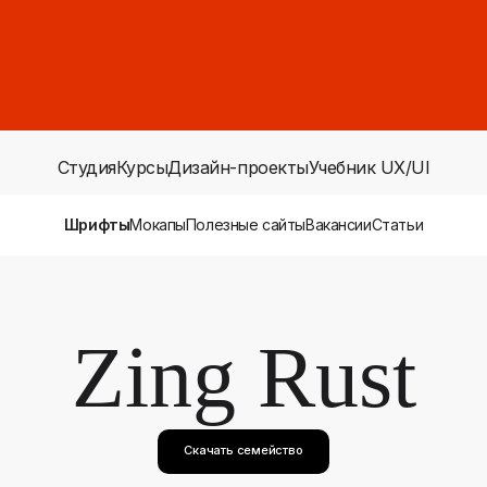
Студия
Курсы
Дизайн-проекты
Учебник UX/UI
Шрифты
Мокапы
Полезные сайты
Вакансии
Статьи
Zing Rust
Скачать семейство