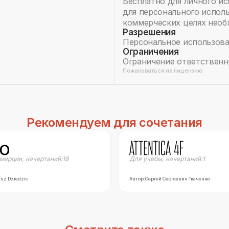
Бесплатно для личного и
для персонального исполь
коммерческих целях необх
Разрешения
Персональное использов
Ограничения
Ограничение ответственн
Пожаловаться на лицензию
Рекомендуем для сочетания
мерции
,
начертаний:
18
Для учебы
,
начертаний:
1
sz Dziedzic
Автор:
Сергей Сергеевич Ткаченко