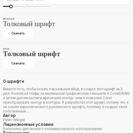
REGULAR
Толковый шрифт
Скачать
BOLD
Толковый шрифт
Скачать
О шрифте
Вместо того, чтобы искать пасхальные яйца, я создал этот шрифт за 3
дня. Я написал глифы на маленьком графическом планшете в CorelDRAW,
а затем дал им каллиграфический контур. чем я позволил Corel
преобразовать контур в контуры. Я разработал этот шрифт, потому что я
не нашел кириллического рукописного шрифта, поэтому я создаю свой
собственный ...
Автор
Peter Wiegel
Лицензионные условия
Бесплатно для личного и коммерческого использования
Разрешения