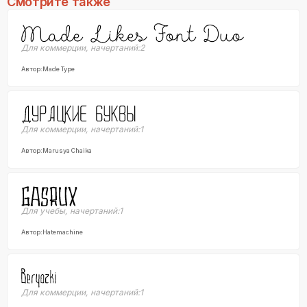
Смотрите также
Для коммерции
,
начертаний:
2
Автор:
Made Type
Для коммерции
,
начертаний:
1
Автор:
Marusya Chaika
Для учебы
,
начертаний:
1
Автор:
Hatemachine
Для коммерции
,
начертаний:
1