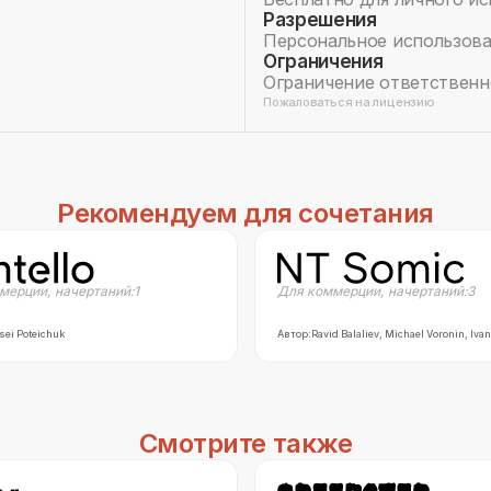
Разрешения
Персональное использов
Ограничения
Ограничение ответственн
Пожаловаться на лицензию
Рекомендуем для сочетания
мерции
,
начертаний:
1
Для коммерции
,
начертаний:
3
sei Poteichuk
Автор:
Ravid Balaliev, Michael Voronin, Iva
Смотрите также