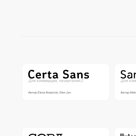
Для коммерции
,
начертаний:
2
Для ком
Автор:
Elena Kowalski, Glen Jan
Автор:
Alek