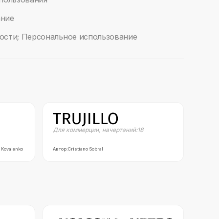
ание
ости; Персональное использование
Для коммерции
,
начертаний:
18
n Kovalenko
Автор:
Cristiano Sobral