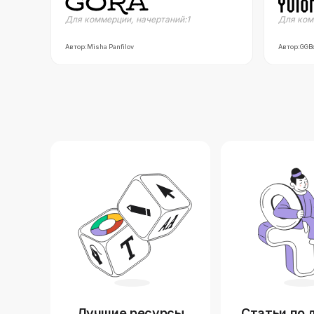
Для коммерции
,
начертаний:
1
Для ком
Автор:
Misha Panfilov
Автор:
GGB
Лучшие ресурсы
Статьи по 