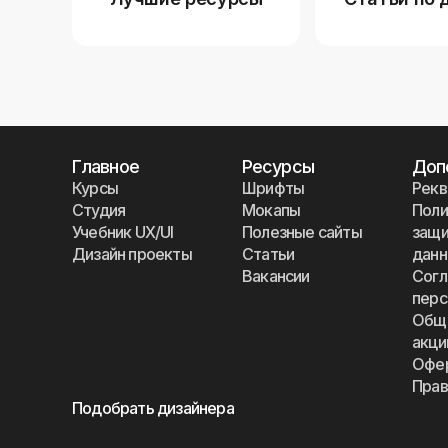
Главное
Ресурсы
Доп
Курсы
Шрифты
Рекв
Студия
Мокапы
Поли
Учебник UX/UI
Полезные сайты
защи
Дизайн проекты
Статьи
дан
Вакансии
Согл
перс
Общи
акци
Офе
Прав
Подобрать дизайнера