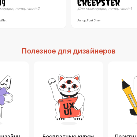
мерции
,
начертаний:
2
Для коммерции
,
начертаний:
1
otNet
Автор:
Font Diner
Полезное для дизайнеров
дизайну
Бесплатные курсы
Практич