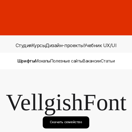
Студия
Курсы
Дизайн-проекты
Учебник UX/UI
Шрифты
Мокапы
Полезные сайты
Вакансии
Статьи
VellgishFont
Скачать семейство