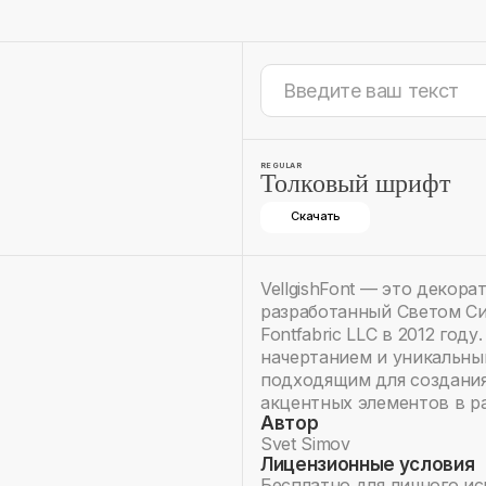
REGULAR
Толковый шрифт
Скачать
VellgishFont — это декора
разработанный Светом С
Fontfabric LLC в 2012 го
начертанием и уникальным
подходящим для создания
акцентных элементов в р
Автор
Svet Simov
Лицензионные условия
Бесплатно для личного и