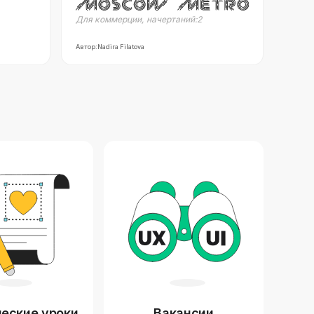
Для коммерции
,
начертаний:
2
Автор:
Nadira Filatova
еские уроки
Вакансии