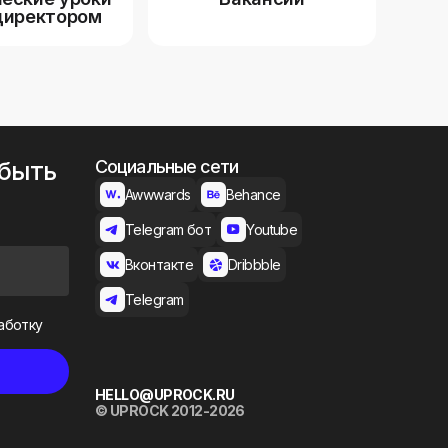
директором
 быть
Социальные сети
Awwwards
Behance
Telegram бот
Youtube
Вконтакте
Dribbble
Telegram
аботку
HELLO@UPROCK.RU
© UPROCK 2012-2026