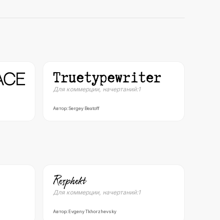
Для коммерции
,
начертаний:
1
Автор:
Sergey Beatoff
Для коммерции
,
начертаний:
1
Автор:
Evgeny Tkhorzhevsky