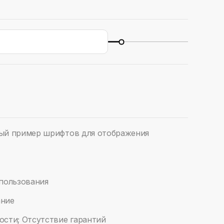
ый пример шрифтов для отображения
спользования
ание
ости; Отсутствие гарантий