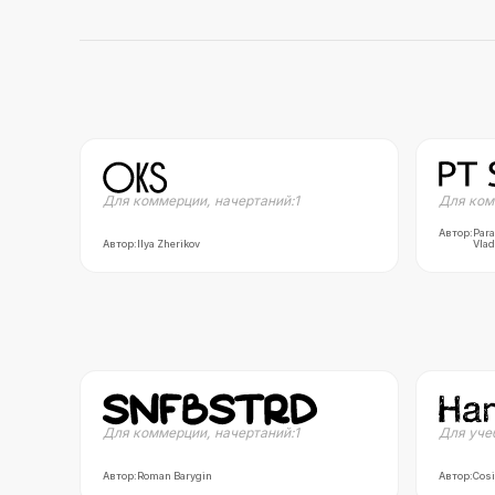
Для коммерции
,
начертаний:
1
Для ком
Автор:
Para
Автор:
Ilya Zherikov
Vlad
Для коммерции
,
начертаний:
1
Для уче
Автор:
Roman Barygin
Автор:
Cosi