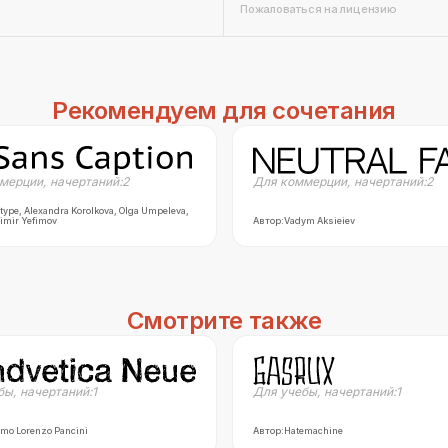
Пожаловаться на лицензию
Рекомендуем для сочетания
мерции
,
начертаний:
2
Для коммерции
,
начертаний:
2
type, Alexandra Korolkova, Olga Umpeleva,
imir Yefimov
Автор:
Vadym Aksieiev
Смотрите также
бы
,
начертаний:
1
Для учебы
,
начертаний:
1
mo Lorenzo Pancini
Автор:
Hatemachine