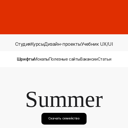
Студия
Курсы
Дизайн-проекты
Учебник UX/UI
Шрифты
Мокапы
Полезные сайты
Вакансии
Статьи
Summer
Скачать семейство