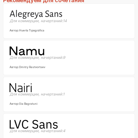
Рекомендуем для сочетания
Для коммерции
,
начертаний:
14
Автор:
Huerta Tipográfica
Для коммерции
,
начертаний:
9
Автор:
Dmitry Rastvortsev
Для коммерции
,
начертаний:
1
Автор:
Gia Bagratuni
Для коммерции
,
начертаний:
4