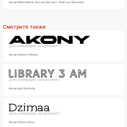
Автор:
Mike Abbink, Paul van der Laan, Pieter van Rosmalen
Смотрите также
Для коммерции
,
начертаний:
1
Автор:
Vladimir Klenov
Для коммерции
,
начертаний:
2
Автор:
Igor Kosinsky
Для коммерции
,
начертаний:
1
Автор:
Tatiana Ivleva