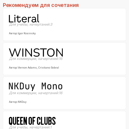
Рекомендуем для сочетания
Для учебы
,
начертаний:
3
Автор:
Igor Kosinsky
Для коммерции
,
начертаний:
16
Автор:
Vernon Adams, Cristiano Sobral
Для коммерции
,
начертаний:
16
Автор:
NKDuy
Для учебы
,
начертаний:
1