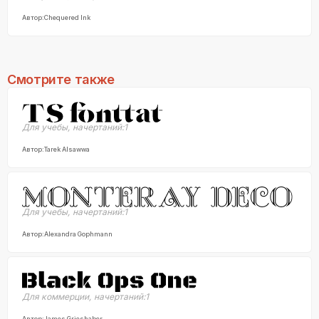
Автор:
Chequered Ink
Смотрите также
Для учебы
,
начертаний:
1
Автор:
Tarek Alsawwa
Для учебы
,
начертаний:
1
Автор:
Alexandra Gophmann
Для коммерции
,
начертаний:
1
Автор:
James Grieshaber