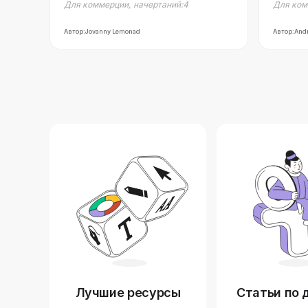
Для коммерции
,
начертаний:
4
Для ком
Автор:
Jovanny Lemonad
Автор:
Andr
Лучшие ресурсы
Статьи по 