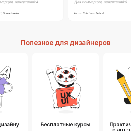
мерции
,
начертаний:
4
Для коммерции
,
начертаний:
6
ij Shevchenko
Автор:
Cristiano Sobral
Полезное для дизайнеров
дизайну
Бесплатные курсы
Практич
с арт-