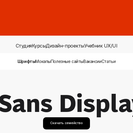
Студия
Курсы
Дизайн-проекты
Учебник UX/UI
Шрифты
Мокапы
Полезные сайты
Вакансии
Статьи
 Sans Displ
Скачать семейство