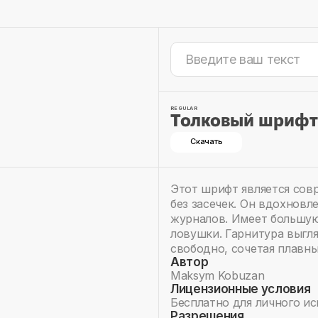
REGULAR
Толковый шрифт
Скачать
Этот шрифт является сов
без засечек. Он вдохновл
журналов. Имеет большую
ловушки. Гарнитура выгл
свободно, сочетая плавны
Автор
Maksym Kobuzan
Лицензионные условия
Бесплатно для личного и
Разрешения