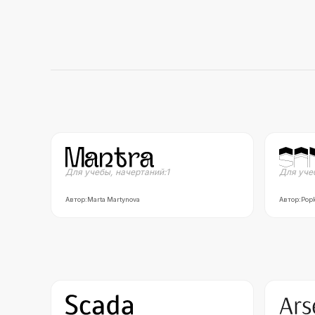
Для учебы
,
начертаний:
1
Для уче
Автор:
Marta Martynova
Автор:
Pop