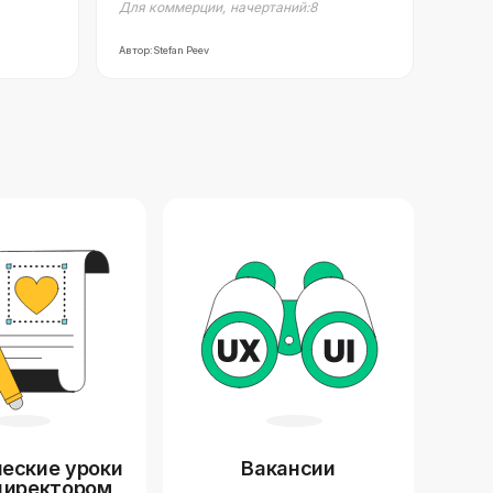
Для коммерции
,
начертаний:
8
Автор:
Stefan Peev
еские уроки
Вакансии
директором