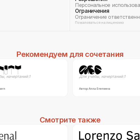
Персональное использов
Ограничения
Ограничение ответственн
Пожаловаться на лицензию
Рекомендуем для сочетания
бы
,
начертаний:
1
Для учебы
,
начертаний:
1
kern
Автор:
Anna Eremeeva
Смотрите также