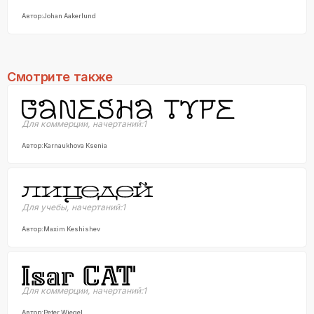
Автор:
Johan Aakerlund
Смотрите также
Для коммерции
,
начертаний:
1
Автор:
Karnaukhova Ksenia
Для учебы
,
начертаний:
1
Автор:
Maxim Keshishev
Для коммерции
,
начертаний:
1
Автор:
Peter Wiegel