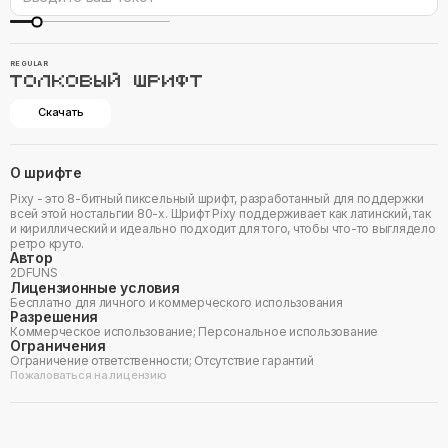
REGULAR
ТОЛКОВЫЙ ШРИФТ
Скачать
О шрифте
Pixy - это 8-битный пиксельный шрифт, разработанный для поддержки
всей этой ностальгии 80-х. Шрифт Pixy поддерживает как латинский, так
и кириллический и идеально подходит для того, чтобы что-то выглядело
ретро круто.
Автор
2DFUNS
Лицензионные условия
Бесплатно для личного и коммерческого использования
Разрешения
Коммерческое использование; Персональное использование
Ограничения
Ограничение ответственности; Отсутствие гарантий
Пожаловаться на лицензию