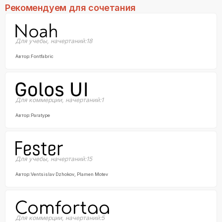
Рекомендуем для сочетания
Для учебы
,
начертаний:
18
Автор:
Fontfabric
Для коммерции
,
начертаний:
1
Автор:
Paratype
Для учебы
,
начертаний:
15
Автор:
Ventsislav Dzhokov, Plamen Motev
Для коммерции
,
начертаний:
5