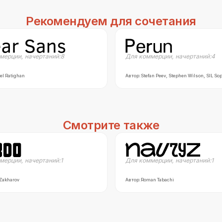
Рекомендуем для сочетания
мерции
,
начертаний:
8
Для коммерции
,
начертаний:
4
el Ratighan
Автор:
Stefan Peev, Stephen Wilson, SIL So
Смотрите также
мерции
,
начертаний:
1
Для коммерции
,
начертаний:
1
 Zakharov
Автор:
Roman Tabachi