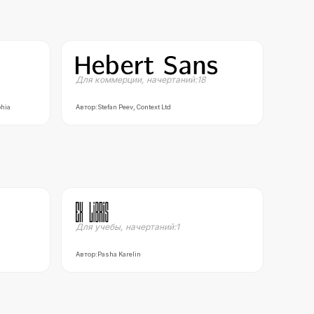
Для коммерции
,
начертаний:
18
phia
Автор:
Stefan Peev, Context Ltd
Для учебы
,
начертаний:
1
Автор:
Pasha Karelin