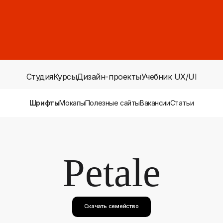
Студия
Курсы
Дизайн-проекты
Учебник UX/UI
Шрифты
Мокапы
Полезные сайты
Вакансии
Статьи
Petale
Скачать семейство