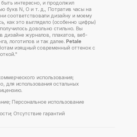
 быть интересно, и продолжил
 букв N, O и т. д., Потратив часы на
они соответствовали дизайну и моему
ь, как это выглядело (особенно цифры)
 получилось довольно стильно. Вы
в дизайне журналов, плакатов, веб-
нга, логотипов и так далее.
Petale
ботам изящный современный оттенок с
откой."
коммерческого использования;
но, для использования остальных
лицензию.
ние; Персональное использование
ости; Отсутствие гарантий