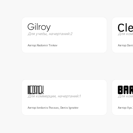
Для учебы
,
начертаний:
2
Для ком
Автор:
Radomir Tinkov
Автор:
Dani
Для коммерции
,
начертаний:
1
Для ком
Автор:
Iordanis Passas, Denis Ignatov
Автор:
Ilya