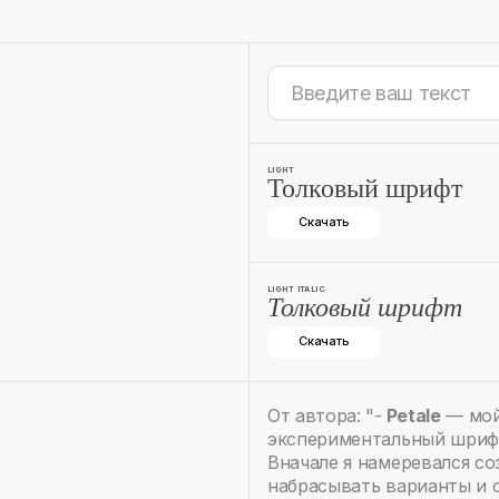
LIGHT
Толковый шрифт
Скачать
LIGHT ITALIC
Толковый шрифт
Скачать
От автора: "-
Petale
— мой
экспериментальный шрифт
Вначале я намеревался с
набрасывать варианты и с