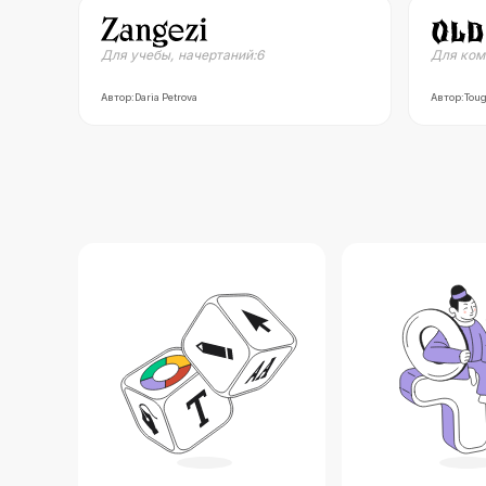
Для учебы
,
начертаний:
6
Для ком
Автор:
Daria Petrova
Автор:
Toug