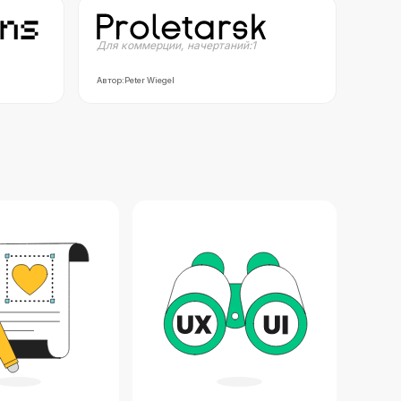
Для коммерции
,
начертаний:
1
Автор:
Peter Wiegel