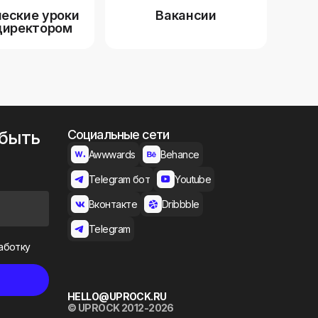
еские уроки
Вакансии
директором
 быть
Социальные сети
Awwwards
Behance
Telegram бот
Youtube
Вконтакте
Dribbble
Telegram
аботку
HELLO@UPROCK.RU
© UPROCK 2012-2026