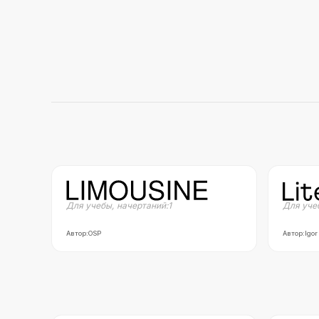
Для учебы
,
начертаний:
1
Для уче
Автор:
OSP
Автор:
Igor