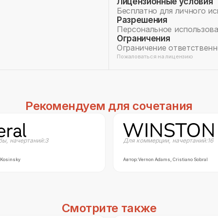
Лицензионные условия
Бесплатно для личного и
Разрешения
Персональное использов
Ограничения
Ограничение ответственн
Пожаловаться на лицензию
Рекомендуем для сочетания
бы
,
начертаний:
3
Для коммерции
,
начертаний:
16
 Kosinsky
Автор:
Vernon Adams, Cristiano Sobral
Смотрите также