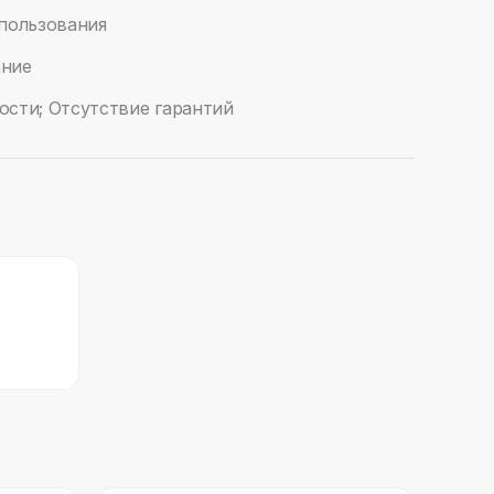
спользования
ание
ости; Отсутствие гарантий