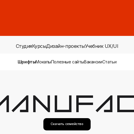
Студия
Курсы
Дизайн-проекты
Учебник UX/UI
Шрифты
Мокапы
Полезные сайты
Вакансии
Статьи
Manufac
Скачать семейство