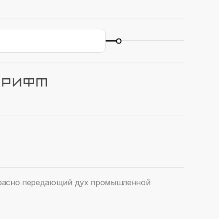
шрифт
расно передающий дух промышленной