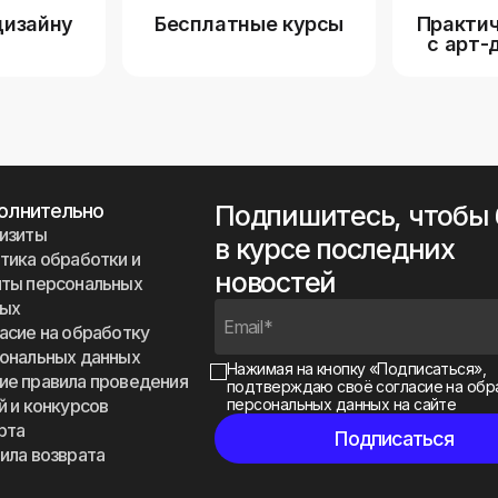
дизайну
Бесплатные курсы
Практич
с арт-
олнительно
Подпишитесь, чтобы
изиты
в курсе последних
тика обработки и
новостей
ты персональных
ных
асие на обработку
ональных данных
Нажимая на кнопку «Подписаться»,
е правила проведения
подтверждаю своё
согласие на обр
й и конкурсов
персональных данных на сайте
рта
ила возврата