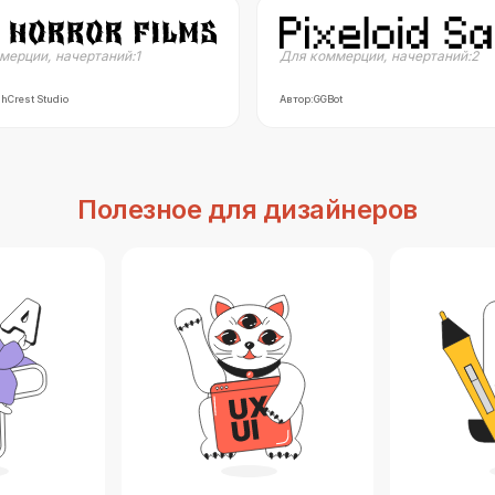
мерции
,
начертаний:
1
Для коммерции
,
начертаний:
2
hCrest Studio
Автор:
GGBot
Полезное для дизайнеров