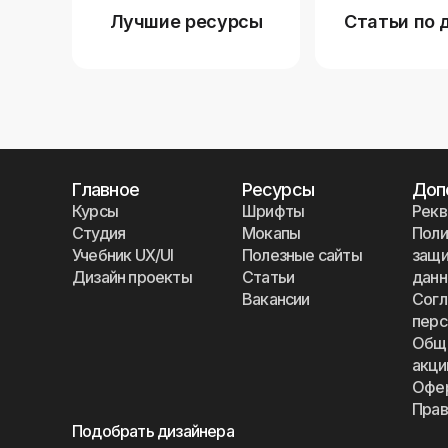
Лучшие ресурсы
Статьи по 
Главное
Ресурсы
Доп
Курсы
Шрифты
Рекв
Студия
Мокапы
Поли
Учебник UX/UI
Полезные сайты
защи
Дизайн проекты
Статьи
дан
Вакансии
Согл
перс
Общи
акци
Офе
Прав
Подобрать дизайнера