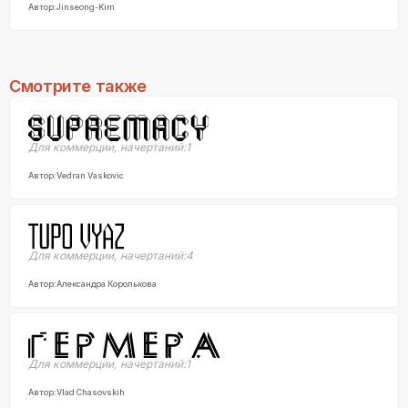
Автор:
Jinseong-Kim
Смотрите также
Для коммерции
,
начертаний:
1
Автор:
Vedran Vaskovic
Для коммерции
,
начертаний:
4
Автор:
Александра Королькова
Для коммерции
,
начертаний:
1
Автор:
Vlad Chasovskih