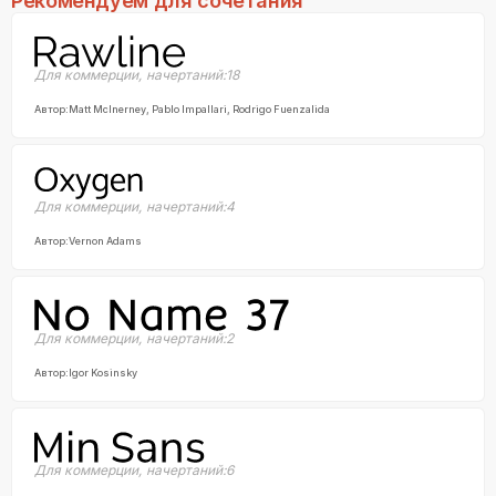
Рекомендуем для сочетания
Для коммерции
,
начертаний:
18
Автор:
Matt McInerney, Pablo Impallari, Rodrigo Fuenzalida
Для коммерции
,
начертаний:
4
Автор:
Vernon Adams
Для коммерции
,
начертаний:
2
Автор:
Igor Kosinsky
Для коммерции
,
начертаний:
6