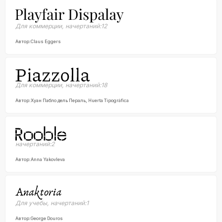
Для коммерции
,
начертаний:
12
Автор:
Claus Eggers
Для коммерции
,
начертаний:
18
Автор:
Хуан Пабло дель Пераль, Huerta Tipográfica
начертаний:
2
Автор:
Anna Yakovleva
Для учебы
,
начертаний:
1
Автор:
George Douros