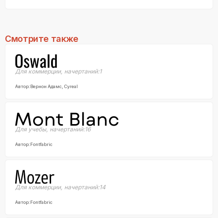
Смотрите также
Для коммерции
,
начертаний:
1
Автор:
Вернон Адамс, Cyreal
Для учебы
,
начертаний:
16
Автор:
Fontfabric
Для коммерции
,
начертаний:
14
Автор:
Fontfabric