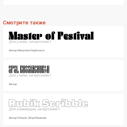
Смотрите также
Для учебы
,
начертаний:
1
Автор:
Alexandra Gophmann
Для учебы
,
начертаний:
1
Автор:
Для коммерции
,
начертаний:
1
Автор:
Hubzel, Илья Яковлев