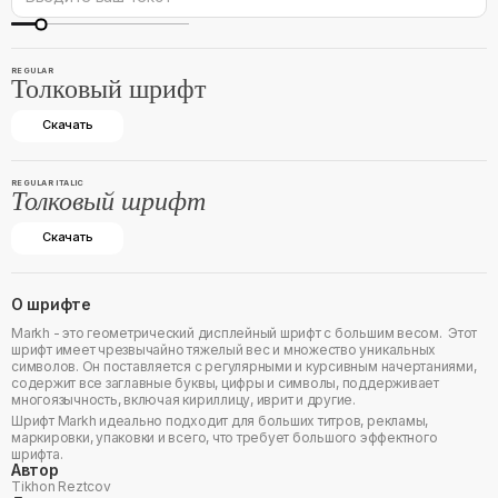
REGULAR
Толковый шрифт
Скачать
REGULAR ITALIC
Толковый шрифт
Скачать
О шрифте
Markh - это геометрический дисплейный шрифт с большим весом. Этот
шрифт имеет чрезвычайно тяжелый вес и множество уникальных
символов. Он поставляется с регулярными и курсивным начертаниями,
содержит все заглавные буквы, цифры и символы, поддерживает
многоязычность, включая кириллицу, иврит и другие.
Шрифт Markh идеально подходит для больших титров, рекламы,
маркировки, упаковки и всего, что требует большого эффектного
шрифта.
Автор
Tikhon Reztcov