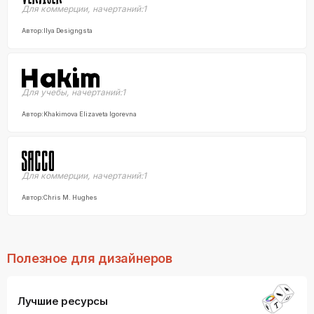
Для коммерции
,
начертаний:
1
Автор:
Ilya Designgsta
Для учебы
,
начертаний:
1
Автор:
Khakimova Elizaveta Igorevna
Для коммерции
,
начертаний:
1
Автор:
Chris M. Hughes
Полезное для дизайнеров
Лучшие ресурсы