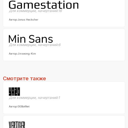
Для коммерции
,
начертаний:
16
Автор:
Jonas Hecksher
Для коммерции
,
начертаний:
6
Автор:
Jinseong-Kim
Смотрите также
Для коммерции
,
начертаний:
1
Автор:
GGBotNet