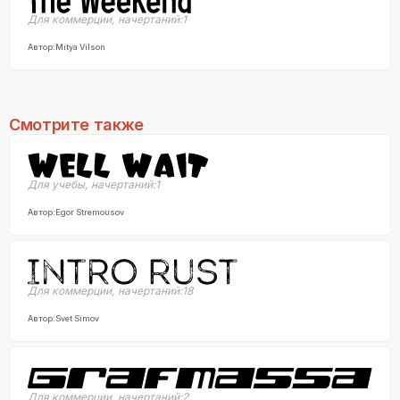
Для коммерции
,
начертаний:
1
Автор:
Mitya Vilson
Смотрите также
Для учебы
,
начертаний:
1
Автор:
Egor Stremousov
Для коммерции
,
начертаний:
18
Автор:
Svet Simov
Для коммерции
,
начертаний:
2