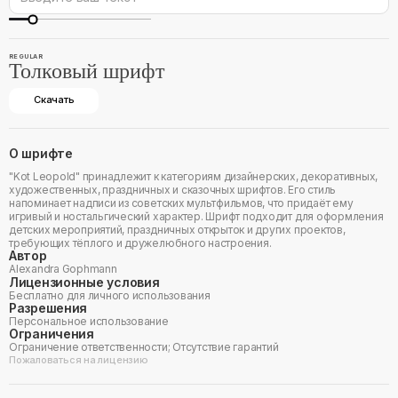
REGULAR
Толковый шрифт
Скачать
О шрифте
"Kot Leopold" принадлежит к категориям дизайнерских, декоративных,
художественных, праздничных и сказочных шрифтов. Его стиль
напоминает надписи из советских мультфильмов, что придаёт ему
игривый и ностальгический характер. Шрифт подходит для оформления
детских мероприятий, праздничных открыток и других проектов,
требующих тёплого и дружелюбного настроения.
Автор
Alexandra Gophmann
Лицензионные условия
Бесплатно для личного использования
Разрешения
Персональное использование
Ограничения
Ограничение ответственности; Отсутствие гарантий
Пожаловаться на лицензию