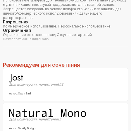
Использование шрифтов для телевизионных компаний и анимационных/
мультипликационных студий предоставляется на платной основе.
Запрещается создавать на основе шрифта его копии или аналоги для
личного/коммерческого использования или дальнейшего
распространения.
Разрешения
Коммерческое использование; Персональное использование
Ограничения
Ограничение ответственности; Отсутствие гарантий
Пожаловаться на лицензию
Рекомендуем для сочетания
Для коммерции
,
начертаний:
18
Автор:
Owen Earl
Для коммерции
,
начертаний:
1
Автор:
Vasily Draigo