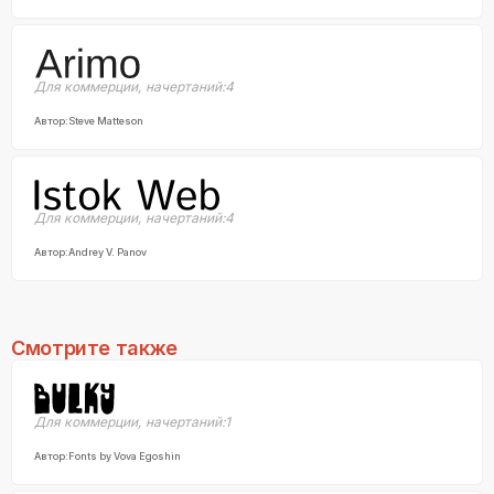
Для коммерции
,
начертаний:
4
Автор:
Steve Matteson
Для коммерции
,
начертаний:
4
Автор:
Andrey V. Panov
Смотрите также
Для коммерции
,
начертаний:
1
Автор:
Fonts by Vova Egoshin