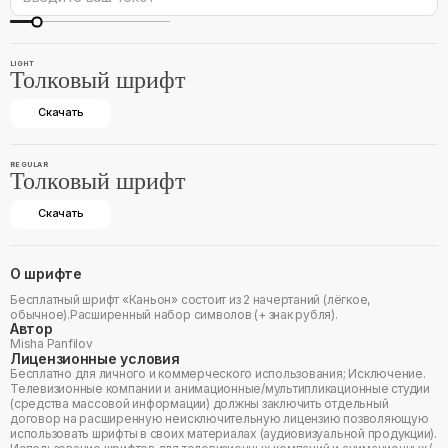
LIGHT
Толковый шрифт
Скачать
REGULAR
Толковый шрифт
Скачать
О шрифте
Бесплатный шрифт «Каньон» состоит из 2 начертаний (лёгкое,
обычное).Расширенный набор символов (+ знак рубля).
Автор
Misha Panfilov
Лицензионные условия
Бесплатно для личного и коммерческого использования; Исключение.
Телевизионные компании и анимационные/мультипликационные студии
(средства массовой информации) должны заключить отдельный
договор на расширенную неисключительную лицензию позволяющую
использовать шрифты в своих материалах (аудиовизуальной продукции).