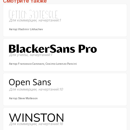
Смотрите также
Для коммерции
,
начертаний:
1
Автор:
Vladimir Likhachev
Для учебы
,
начертаний:
1
Автор:
Francesco Canovaro, Cosimo Lorenzo Pancini
Для коммерции
,
начертаний:
10
Автор:
Steve Matteson
Для коммерции
,
начертаний:
16