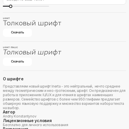
LIGHT
Толковый шрифт
Скачать
LIGHT ITALIC
Толковый шрифт
Скачать
О шрифте
Представляем новый шрифт Inerta - это нейтральный, нечто среднее
между геометрическим и нео-гротескным, шрифт. Он предназначен для
работы в приложениях IU/UX и для чтения в шрифтах наименьших
размеров. Семейство шрифтов с более чем 950 глифами предлагает
обширную языковую поддержку и множество вариантов набора текста
на выбор.
Автор
Andriy Konstantynov
Лицензионные условия
Бесплатно для личного использования
Разрешения