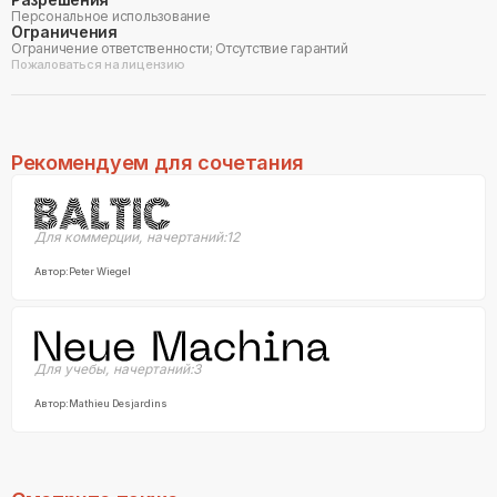
Персональное использование
Ограничения
Ограничение ответственности; Отсутствие гарантий
Пожаловаться на лицензию
Рекомендуем для сочетания
Для коммерции
,
начертаний:
12
Автор:
Peter Wiegel
Для учебы
,
начертаний:
3
Автор:
Mathieu Desjardins