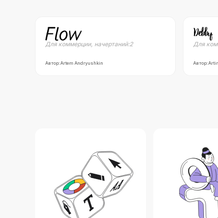
Для коммерции
,
начертаний:
2
Для ком
Автор:
Artem Andryushkin
Автор:
Arti