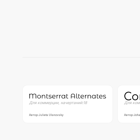
Для коммерции
,
начертаний:
18
Для ком
Автор:
Julieta Ulanovsky
Автор:
Joha