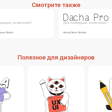
Смотрите также
мерции
,
начертаний:
1
Для коммерции
,
начертаний:
1
masa Studio
Автор:
Denis Serikov
Полезное для дизайнеров