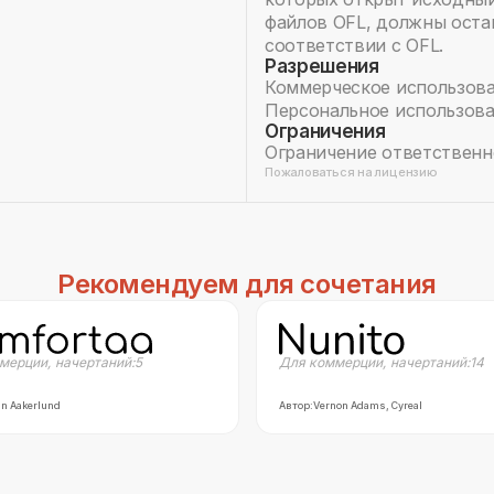
файлов OFL, должны оста
соответствии с OFL.
Разрешения
Коммерческое использова
Персональное использов
Ограничения
Ограничение ответственн
Пожаловаться на лицензию
Рекомендуем для сочетания
мерции
,
начертаний:
5
Для коммерции
,
начертаний:
14
n Aakerlund
Автор:
Vernon Adams, Cyreal