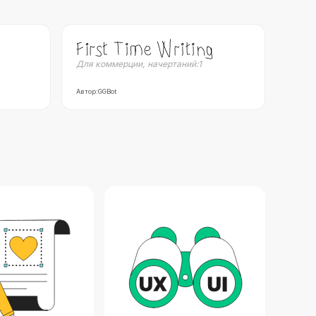
Для коммерции
,
начертаний:
1
Автор:
GGBot