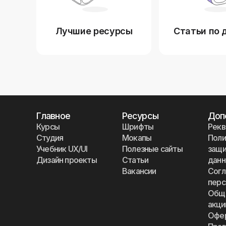
Лучшие ресурсы
Статьи по 
Главное
Ресурсы
Доп
Курсы
Шрифты
Рекв
Студия
Мокапы
Поли
Учебник UX/UI
Полезные сайты
защи
Дизайн проекты
Статьи
дан
Вакансии
Согл
перс
Общи
акци
Офе