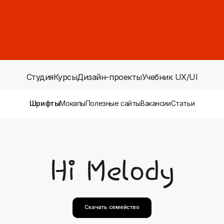
Студия
Курсы
Дизайн-проекты
Учебник UX/UI
Шрифты
Мокапы
Полезные сайты
Вакансии
Статьи
Hi Melody
Скачать семейство