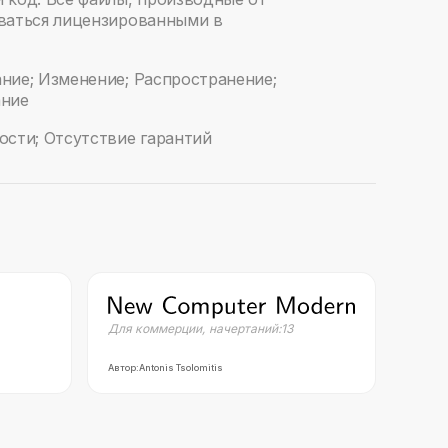
ваться лицензированными в
ние; Изменение; Распространение;
ание
ости; Отсутствие гарантий
Для коммерции
,
начертаний:
13
Автор:
Antonis Tsolomitis