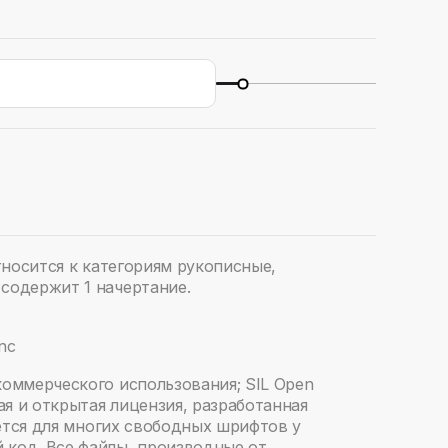
относится к категориям рукописные,
содержит 1 начертание.
Inc
коммерческого использования; SIL Open
ная и открытая лицензия, разработанная
зуется для многих свободных шрифтов у
 код. Все файлы, производные от