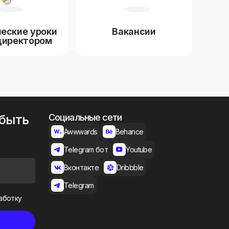
еские уроки
Вакансии
директором
 быть
Социальные сети
Awwwards
Behance
Telegram бот
Youtube
Вконтакте
Dribbble
Telegram
аботку