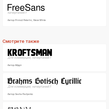
начертаний:
1
Автор:
Primož Peterlin, Steve White
Смотрите также
Для коммерции
,
начертаний:
1
Автор:
Абдул
Для коммерции
,
начертаний:
1
Автор:
Sasha Pavljenko