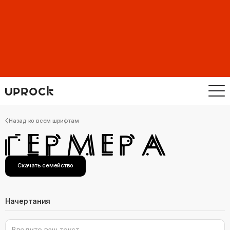
Назад ко всем шрифтам
Скачать семейство
Начертания