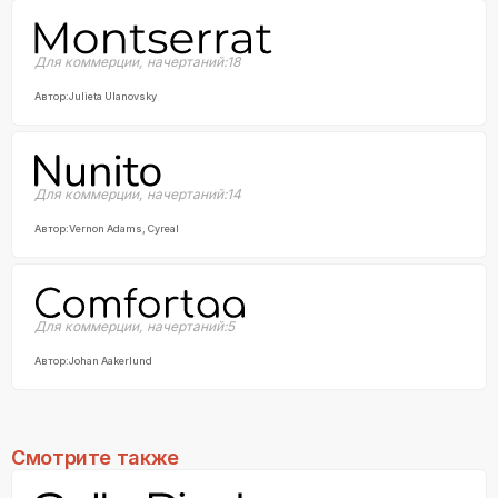
Для коммерции
,
начертаний:
18
Автор:
Julieta Ulanovsky
Для коммерции
,
начертаний:
14
Автор:
Vernon Adams, Cyreal
Для коммерции
,
начертаний:
5
Автор:
Johan Aakerlund
Смотрите также