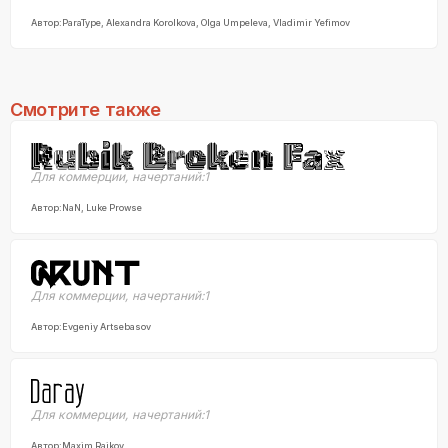
Автор:
ParaType, Alexandra Korolkova, Olga Umpeleva, Vladimir Yefimov
Смотрите также
Для коммерции
,
начертаний:
1
Автор:
NaN, Luke Prowse
Для коммерции
,
начертаний:
1
Автор:
Evgeniy Artsebasov
Для коммерции
,
начертаний:
1
Автор:
Maxim Raikov